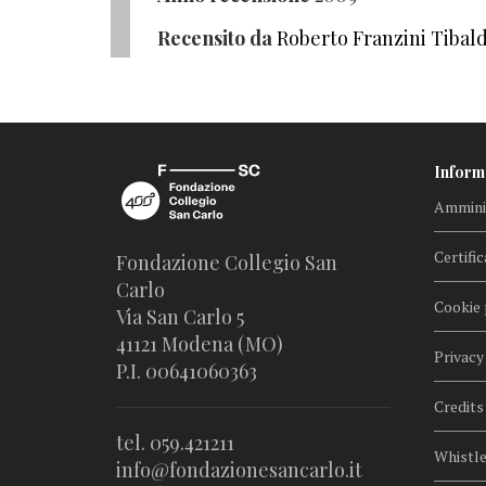
Recensito da
Roberto Franzini Tibal
Inform
Amminis
Certific
Fondazione Collegio San
Carlo
Cookie 
Via San Carlo 5
41121 Modena (MO)
Privacy
P.I. 00641060363
Credits
tel. 059.421211
Whistl
info@fondazionesancarlo.it