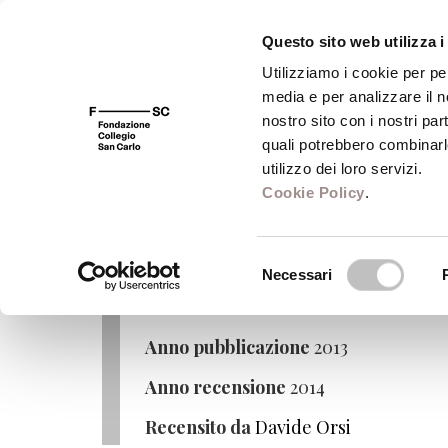
Questo sito web utilizza i
Utilizziamo i cookie per pe
media e per analizzare il no
FSC 400
Fondazione
Bibliot
nostro sito con i nostri par
quali potrebbero combinarl
Comuni: Soveria Mannelli
utilizzo dei loro servizi.
Cookie Policy
.
La politica moderna tra scetticismo e f
Selezione
Autore
Michael Oakeshott
Necessari
del
Editore
Rubbettino
consenso
Anno pubblicazione
2013
Anno recensione
2014
Recensito da
Davide Orsi