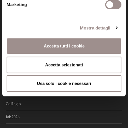
Credits
Marketing
Whistleblowing
Mostra dettagli
Menu
Fondazione
Accetta tutti i cookie
Biblioteca
Centro Culturale
Accetta selezionati
Centro Studi Religiosi
Usa solo i cookie necessari
Scuola Alti Studi
Collegio
lab2026