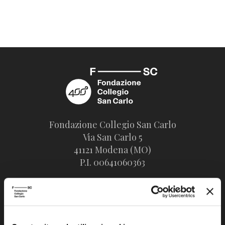
Fondazione Collegio San Carlo
Via San Carlo 5
41121 Modena (MO)
P.I. 00641060363
tel. 059.421211
info@fondazionesancarlo.it