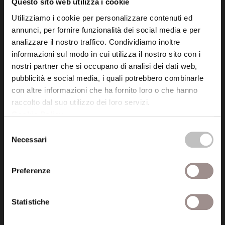
Questo sito web utilizza i cookie
Posta certificata (PEC)
Utilizziamo i cookie per personalizzare contenuti ed
fondazionecollegiosancarlo@legalmail.it
annunci, per fornire funzionalità dei social media e per
analizzare il nostro traffico. Condividiamo inoltre
informazioni sul modo in cui utilizza il nostro sito con i
Seguici
nostri partner che si occupano di analisi dei dati web,
pubblicità e social media, i quali potrebbero combinarle
con altre informazioni che ha fornito loro o che hanno
raccolto dal suo utilizzo dei loro servizi.
Cookie Policy
.
Informazioni
Selezione
Amministrazione trasparente
Necessari
del
consenso
Certificazioni
Preferenze
Cookie policy
Statistiche
Privacy