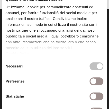
Utilizziamo i cookie per personalizzare contenuti ed
annunci, per fornire funzionalità dei social media e per
analizzare il nostro traffico. Condividiamo inoltre
informazioni sul modo in cui utilizza il nostro sito con i
nostri partner che si occupano di analisi dei dati web,
pubblicità e social media, i quali potrebbero combinarle
con altre informazioni che ha fornito loro o che hanno
Fondazione Collegio San Carlo
raccolto dal suo utilizzo dei loro servizi.
Via San Carlo 5
Cookie Policy
.
41121 Modena (MO)
Selezione
P.I. 00641060363
Necessari
del
consenso
tel. 059.421211
Preferenze
info@fondazionesancarlo.it
Statistiche
Posta certificata (PEC)