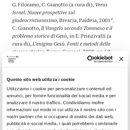
G. Filoramo, C. Gianotto (a cura di),
Verus
Israel. Nuove prospettive sul
giudeocristianesimo
, Brescia, Paideia, 2001*.
C. Gianotto,
Il Vangelo secondo Tommaso e il
problema storico di Gesù
, in E. Prinzivalli (a
cura di),
L’enigma Gesù. Fonti e metodi della
ricerca storica
, Roma, Carocci, 2008, pp. 68-
93*.
C. Gianotto,
Giacomo, fratello di Gesù
,
Bologna, Il Mulino, 2013*.
Questo sito web utilizza i cookie
C. Gianotto,
La datazione degli scritti
Utilizziamo i cookie per personalizzare contenuti ed
protocristiani. A proposito di due nuove ipotesi
annunci, per fornire funzionalità dei social media e per
per la datazione dei vangeli canonizzati
, in
analizzare il nostro traffico. Condividiamo inoltre
«Annali di storia dell’esegesi», XXXII, 2015,
informazioni sul modo in cui utilizza il nostro sito con i
pp. 39-54*.
nostri partner che si occupano di analisi dei dati web,
C. Gianotto,
I Vangeli apocrifi. Un’altra
pubblicità e social media, i quali potrebbero combinarle
immagine di Gesù
, Bologna, Il Mulino, 2018*.