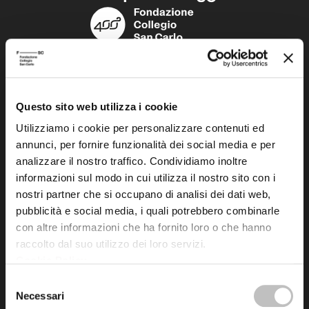
Fondazione Collegio San Carlo
Via San Carlo 5
41121 Modena (MO)
Questo sito web utilizza i cookie
P.I. 00641060363
Utilizziamo i cookie per personalizzare contenuti ed
annunci, per fornire funzionalità dei social media e per
analizzare il nostro traffico. Condividiamo inoltre
tel. 059.421211
informazioni sul modo in cui utilizza il nostro sito con i
info@fondazionesancarlo.it
nostri partner che si occupano di analisi dei dati web,
pubblicità e social media, i quali potrebbero combinarle
Posta certificata (PEC)
con altre informazioni che ha fornito loro o che hanno
raccolto dal suo utilizzo dei loro servizi.
fondazionecollegiosancarlo@legalmail.it
Cookie Policy
.
Selezione
Seguici
Necessari
del