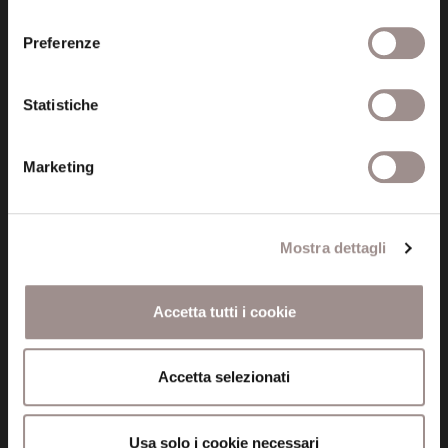
consenso
Preferenze
Informazioni
Statistiche
Amministrazione trasparente
Marketing
Certificazioni
Cookie policy
Mostra dettagli
Privacy
Credits
Accetta tutti i cookie
Whistleblowing
Accetta selezionati
Menu
Fondazione
Usa solo i cookie necessari