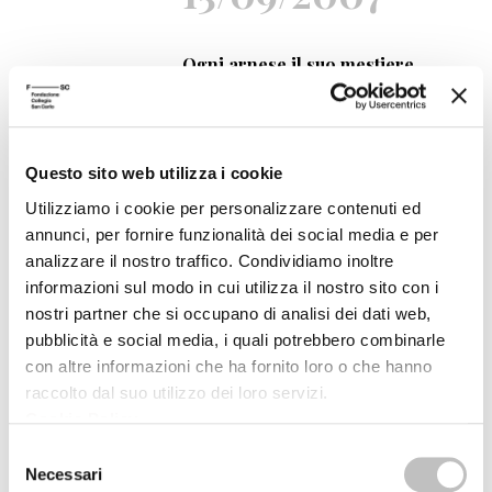
Ogni arnese il suo mestiere
Installazioni interattive per
bambini da 4 a 7 anni
Festival Filosofia
Questo sito web utilizza i cookie
15/09/2007
Utilizziamo i cookie per personalizzare contenuti ed
annunci, per fornire funzionalità dei social media e per
analizzare il nostro traffico. Condividiamo inoltre
Colla, arnesi e fantasia
informazioni sul modo in cui utilizza il nostro sito con i
Laboratorio per bambini da 4 a 7
nostri partner che si occupano di analisi dei dati web,
anni
pubblicità e social media, i quali potrebbero combinarle
Festival Filosofia
con altre informazioni che ha fornito loro o che hanno
raccolto dal suo utilizzo dei loro servizi.
14/09/2007
Cookie Policy
.
Selezione
Necessari
del
Sulla scena del crimine