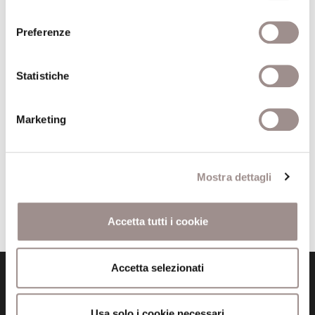
consenso
Spettacolo interattivo per
aspiranti detective da 12 a 14 anni
Preferenze
Festival Filosofia
14/09/2007
Statistiche
Marketing
Ogni arnese il suo mestiere
Installazioni interattive per
bambini da 4 a 7 anni
Mostra dettagli
Festival Filosofia
Accetta tutti i cookie
Accetta selezionati
Usa solo i cookie necessari