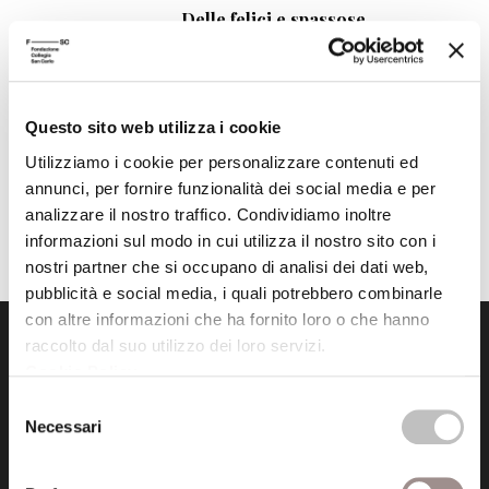
Delle felici e spassose
avventure del Cavaliere della
Triste Figura toccato da una
sana follia
Questo sito web utilizza i cookie
Da Miguel De Cervantes - Regia
di Stefano Vercelli
Utilizziamo i cookie per personalizzare contenuti ed
annunci, per fornire funzionalità dei social media e per
Festival Filosofia
analizzare il nostro traffico. Condividiamo inoltre
informazioni sul modo in cui utilizza il nostro sito con i
nostri partner che si occupano di analisi dei dati web,
pubblicità e social media, i quali potrebbero combinarle
con altre informazioni che ha fornito loro o che hanno
raccolto dal suo utilizzo dei loro servizi.
Cookie Policy
.
Selezione
Necessari
del
consenso
Fondazione Collegio San Carlo