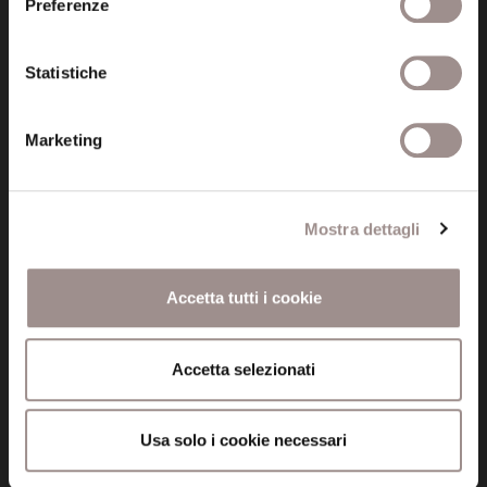
Via San Carlo 5
Preferenze
41121 Modena (MO)
P.I. 00641060363
Statistiche
tel. 059.421211
Marketing
info@fondazionesancarlo.it
Mostra dettagli
Posta certificata (PEC)
fondazionecollegiosancarlo@legalmail.it
Accetta tutti i cookie
Seguici
Accetta selezionati
Usa solo i cookie necessari
Informazioni