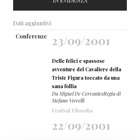
IN EVIDENZA
Dati aggiuntivi
Conferenze
23/09/2001
Delle felici e spassose
avventure del Cavaliere della
Triste Figura toccato da una
sana follia
Da Miguel De CervantesRegia di
Stefano Vercelli
Festival Filosofia
22/09/2001