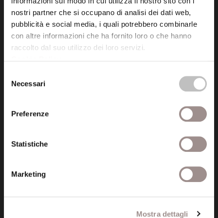
informazioni sul modo in cui utilizza il nostro sito con i
Via San Carlo 5
nostri partner che si occupano di analisi dei dati web,
41121 Modena (MO)
pubblicità e social media, i quali potrebbero combinarle
P.I. 00641060363
con altre informazioni che ha fornito loro o che hanno
raccolto dal suo utilizzo dei loro servizi.
Cookie Policy
.
tel. 059.421211
Selezione
info@fondazionesancarlo.it
Necessari
del
consenso
Posta certificata (PEC)
Preferenze
fondazionecollegiosancarlo@legalmail.it
Statistiche
Seguici
Marketing
Informazioni
Mostra dettagli