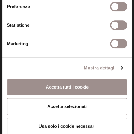
Fondazione Collegio San Carlo
Preferenze
Via San Carlo 5
41121 Modena (MO)
Statistiche
P.I. 00641060363
Marketing
tel. 059.421211
info@fondazionesancarlo.it
Mostra dettagli
Posta certificata (PEC)
fondazionecollegiosancarlo@legalmail.it
Accetta tutti i cookie
Seguici
Accetta selezionati
Usa solo i cookie necessari