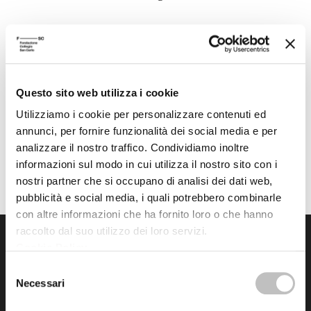
Programma completo
Immagine grafica: Sofia Nicolini, Liceo Artistico “A. Venturi”, Modena
Questo sito web utilizza i cookie
Torna all'archivio delle notizie
Utilizziamo i cookie per personalizzare contenuti ed
annunci, per fornire funzionalità dei social media e per
analizzare il nostro traffico. Condividiamo inoltre
Pubblicata da: Centro Culturale il 15-03-2019
informazioni sul modo in cui utilizza il nostro sito con i
nostri partner che si occupano di analisi dei dati web,
pubblicità e social media, i quali potrebbero combinarle
con altre informazioni che ha fornito loro o che hanno
raccolto dal suo utilizzo dei loro servizi.
Cookie Policy
.
Selezione
Necessari
del
consenso