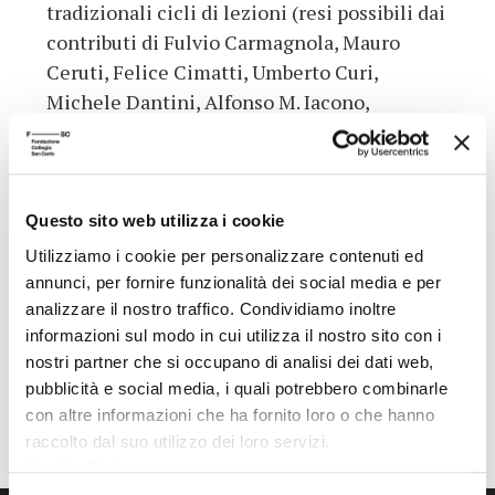
tradizionali cicli di lezioni (resi possibili dai
contributi di Fulvio Carmagnola, Mauro
Ceruti, Felice Cimatti, Umberto Curi,
Michele Dantini, Alfonso M. Iacono,
Maddalena Mazzocut-Mis, Anna Ottani
Cavina, Emanuela Scribano, Michele
Smargiassi, Emidio Spinelli e Paolo
Spinicci).
Questo sito web utilizza i cookie
Utilizziamo i cookie per personalizzare contenuti ed
Programma workshop
annunci, per fornire funzionalità dei social media e per
analizzare il nostro traffico. Condividiamo inoltre
Torna all'archivio delle notizie
informazioni sul modo in cui utilizza il nostro sito con i
nostri partner che si occupano di analisi dei dati web,
pubblicità e social media, i quali potrebbero combinarle
Pubblicata da: Centro Culturale il 11-03-2016
con altre informazioni che ha fornito loro o che hanno
raccolto dal suo utilizzo dei loro servizi.
Cookie Policy
.