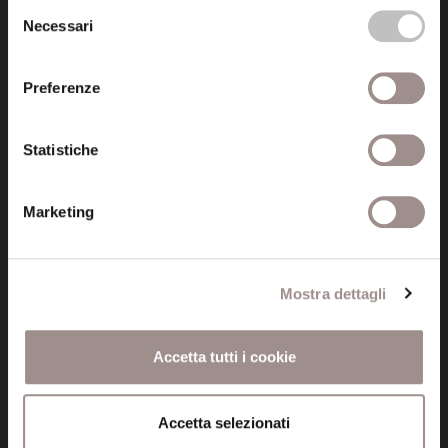
Selezione
Necessari
del
consenso
Preferenze
Fondazione Collegio San Carlo
Statistiche
Via San Carlo 5
41121 Modena (MO)
Marketing
P.I. 00641060363
tel. 059.421211
Mostra dettagli
info@fondazionesancarlo.it
Accetta tutti i cookie
Posta certificata (PEC)
fondazionecollegiosancarlo@legalmail.it
Accetta selezionati