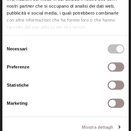
Via San Carlo 5
nostri partner che si occupano di analisi dei dati web,
41121 Modena (MO)
pubblicità e social media, i quali potrebbero combinarle
P.I. 00641060363
con altre informazioni che ha fornito loro o che hanno
raccolto dal suo utilizzo dei loro servizi.
Cookie Policy
.
tel. 059.421211
info@fondazionesancarlo.it
Selezione
Necessari
del
consenso
Posta certificata (PEC)
Preferenze
fondazionecollegiosancarlo@legalmail.it
Statistiche
Seguici
Marketing
Informazioni
Mostra dettagli