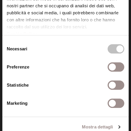
Via San Carlo 5
nostri partner che si occupano di analisi dei dati web,
41121 Modena (MO)
pubblicità e social media, i quali potrebbero combinarle
P.I. 00641060363
con altre informazioni che ha fornito loro o che hanno
raccolto dal suo utilizzo dei loro servizi.
Cookie Policy
.
tel. 059.421211
info@fondazionesancarlo.it
Selezione
Necessari
del
consenso
Posta certificata (PEC)
Preferenze
fondazionecollegiosancarlo@legalmail.it
Statistiche
Seguici
Marketing
Informazioni
Mostra dettagli