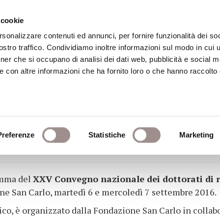
 cookie
rsonalizzare contenuti ed annunci, per fornire funzionalità dei soc
stro traffico. Condividiamo inoltre informazioni sul modo in cui ut
eca
Centro Culturale
Centro Studi Religi
tner che si occupano di analisi dei dati web, pubblicità e social m
e con altre informazioni che ha fornito loro o che hanno raccolto
ONALE DEI DOTTORATI 
Preferenze
Statistiche
Marketing
V Convegno nazionale dei dottorati di ricer
ramma del
XXV Convegno nazionale dei dottorati di ri
ne San Carlo, martedì 6 e mercoledì 7 settembre 2016.
lico, è organizzato dalla Fondazione San Carlo in coll