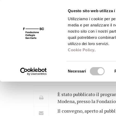
Questo sito web utilizza i
Utilizziamo i cookie per pe
media e per analizzare il no
FSC 400
Fondazione
Bibliot
nostro sito con i nostri par
quali potrebbero combinarl
utilizzo dei loro servizi.
Cookie Policy
.
CONVEGNO NAZI
Selezione
Necessari
Pubblicato il programma del XX
del
consenso
È stato pubblicato il prog
Modena, presso la Fondazio
Il convegno, aperto al pubb