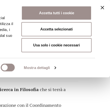
Accetta tutti i cookie
ial
ilizza il
osi
Collegio
Scuola Alti Studi
Accetta selezionati
edia, i
 dal suo
Usa solo i cookie necessari
IN FILOSOFIA
Mostra dettagli
ca in Filosofia
cerca in Filosofia
che si terrà a
aborazione con il Coordinamento