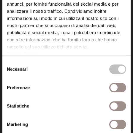
annunci, per fornire funzionalità dei social media e per
analizzare il nostro traffico. Condividiamo inoltre
informazioni sul modo in cui utilizza il nostro sito con i
nostri partner che si occupano di analisi dei dati web,
pubblicità e social media, i quali potrebbero combinarle
Fondazione Collegio San Carlo
con altre informazioni che ha fornito loro o che hanno
Via San Carlo 5
raccolto dal suo utilizzo dei loro servizi.
41121 Modena (MO)
Cookie Policy
.
P.I. 00641060363
Selezione
Necessari
del
tel. 059.421211
consenso
info@fondazionesancarlo.it
Preferenze
Posta certificata (PEC)
Statistiche
fondazionecollegiosancarlo@legalmail.it
Marketing
Seguici