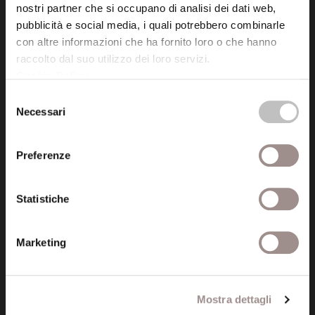
41121 Modena (MO)
nostri partner che si occupano di analisi dei dati web,
pubblicità e social media, i quali potrebbero combinarle
P.I. 00641060363
con altre informazioni che ha fornito loro o che hanno
raccolto dal suo utilizzo dei loro servizi.
tel. 059.421211
Cookie Policy
.
info@fondazionesancarlo.it
Selezione
Necessari
del
consenso
Posta certificata (PEC)
fondazionecollegiosancarlo@legalmail.it
Preferenze
Statistiche
Seguici
Marketing
Informazioni
Mostra dettagli
Amministrazione trasparente