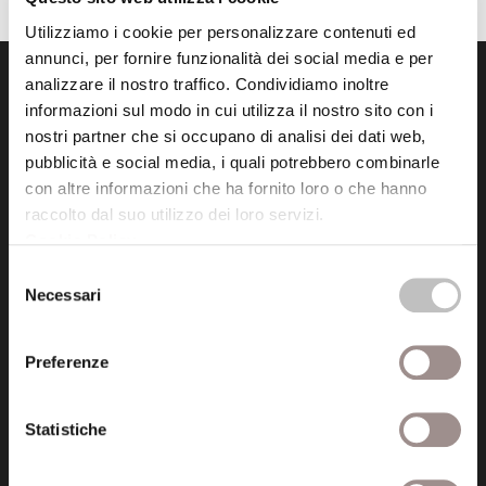
Utilizziamo i cookie per personalizzare contenuti ed
annunci, per fornire funzionalità dei social media e per
analizzare il nostro traffico. Condividiamo inoltre
informazioni sul modo in cui utilizza il nostro sito con i
nostri partner che si occupano di analisi dei dati web,
pubblicità e social media, i quali potrebbero combinarle
con altre informazioni che ha fornito loro o che hanno
Fondazione Collegio San Carlo
raccolto dal suo utilizzo dei loro servizi.
Via San Carlo 5
Cookie Policy
.
41121 Modena (MO)
Selezione
P.I. 00641060363
Necessari
del
consenso
tel. 059.421211
Preferenze
info@fondazionesancarlo.it
Statistiche
Posta certificata (PEC)