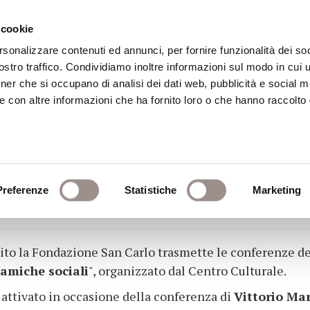
 cookie
rsonalizzare contenuti ed annunci, per fornire funzionalità dei soc
stro traffico. Condividiamo inoltre informazioni sul modo in cui ut
eca
Centro Culturale
Centro Studi Religi
tner che si occupano di analisi dei dati web, pubblicità e social m
e con altre informazioni che ha fornito loro o che hanno raccolto
LLE LEZIONI SU 'GUERR
Preferenze
Statistiche
Marketing
0, sarà trasmessa la conferenza di Antonio M
sito la Fondazione San Carlo trasmette le conferenze del
namiche sociali
", organizzato dal Centro Culturale.
 attivato in occasione della conferenza di
Vittorio Ma