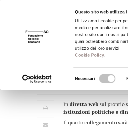
Questo sito web utilizza i
Utilizziamo i cookie per pe
media e per analizzare il no
FSC 400
Fondazione
Bibliot
nostro sito con i nostri par
quali potrebbero combinarl
utilizzo dei loro servizi.
Cookie Policy
.
DIRETTA WEB DE
Selezione
Necessari
Venerdì 21 marzo, alle ore 17.3
del
consenso
In
diretta web
sul proprio 
istituzioni politiche e di
Il quarto collegamento sarà