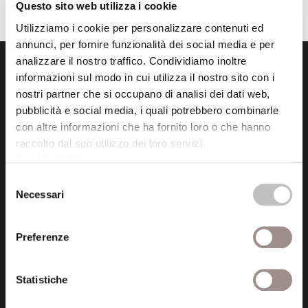
Questo sito web utilizza i cookie
Utilizziamo i cookie per personalizzare contenuti ed
annunci, per fornire funzionalità dei social media e per
analizzare il nostro traffico. Condividiamo inoltre
informazioni sul modo in cui utilizza il nostro sito con i
nostri partner che si occupano di analisi dei dati web,
pubblicità e social media, i quali potrebbero combinarle
con altre informazioni che ha fornito loro o che hanno
raccolto dal suo utilizzo dei loro servizi.
Fondazione Collegio San Carlo
Cookie Policy
.
Via San Carlo 5
41121 Modena (MO)
Selezione
Necessari
P.I. 00641060363
del
consenso
Preferenze
tel. 059.421211
info@fondazionesancarlo.it
Statistiche
Posta certificata (PEC)