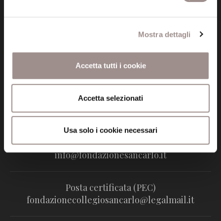
Mostra dettagli
Accetta tutti i cookie
Fondazione Collegio San Carlo
Via San Carlo 5
41121 Modena (MO)
Accetta selezionati
P.I. 00641060363
Usa solo i cookie necessari
tel. 059.421211
info@fondazionesancarlo.it
Posta certificata (PEC)
fondazionecollegiosancarlo@legalmail.it