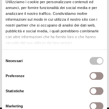
Utilizziamo i cookie per personalizzare contenuti ed
modo creativo e divertente.
annunci, per fornire funzionalità dei social media e per
I laboratori sono a
ingresso gratuito
,
con
analizzare il nostro traffico. Condividiamo inoltre
prenotazione obbligatoria fino a
informazioni sul modo in cui utilizza il nostro sito con i
nostri partner che si occupano di analisi dei dati web,
esaurimento posti
. Le prenotazioni sono
pubblicità e social media, i quali potrebbero combinarle
effettuabili su
bit.ly/FilosoFareAGO
.
con altre informazioni che ha fornito loro o che hanno
Per informazioni è possibile scrivere a
raccolto dal suo utilizzo dei loro servizi.
edutainment@confermapresenza.it
Cookie Policy
.
Selezione
Scarica il programma
Necessari
del
consenso
Torna all'archivio delle notizie
Preferenze
Pubblicata da: Centro Culturale il 22-12-2018
Statistiche
Marketing