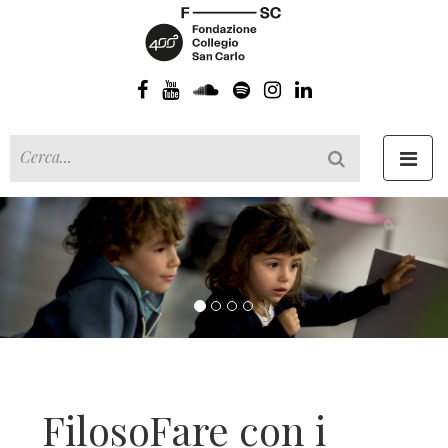
Toggl
navig
FilosoFare con i