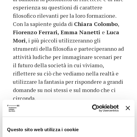
esperienza su questioni di carattere
filosofico rilevanti per la loro formazione.
Con la sapiente guida di
Chiara Colombo
,
Fiorenzo Ferrari,
Emma Nanetti
e
Luca
Mori
, i più piccoli utilizzeranno gli
strumenti della filosofia e parteciperanno ad
attività ludiche per immaginare scenari per
il futuro della società in cui viviamo,
riflettere su ciò che vediamo nella realtà e
utilizzare la fantasia per rispondere a grandi
domande su noi stessi e sul mondo che ci
circonda.
Grazie al gioco, al disegno, al dialogo e al
racconto, i bambini scopriranno che si
possono affrontare i piccoli e i grandi
Questo sito web utilizza i cookie
interrogativi dei filosofi di ieri e di oggi in