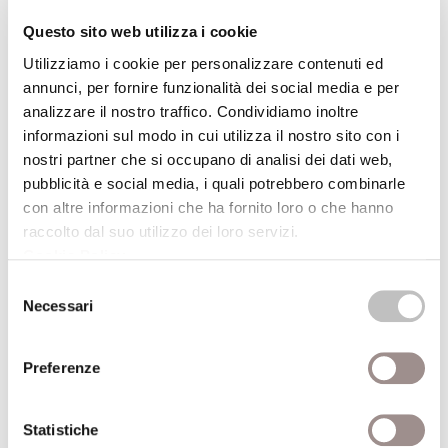
Scegli, ma responsabilmente
, a cura di Giorgio
Questo sito web utilizza i cookie
Borghi (Biblioteca comunale di Maranello, Mabic)
Un meraviglioso nascondino filosofico
, a cura di
Utilizziamo i cookie per personalizzare contenuti ed
annunci, per fornire funzionalità dei social media e per
Giorgio Borghi (Biblioteca comunale “Irene
analizzare il nostro traffico. Condividiamo inoltre
Bernardini” di San Possidonio)
informazioni sul modo in cui utilizza il nostro sito con i
Bello e brutto
, a cura di Emma Nanetti (Biblioteca
nostri partner che si occupano di analisi dei dati web,
dei ragazzi Leontine di Sassuolo)
pubblicità e social media, i quali potrebbero combinarle
Incontrare l’infinito
, a cura di Ilaria Rodella
con altre informazioni che ha fornito loro o che hanno
(Biblioteca “Delfini” di Modena)
raccolto dal suo utilizzo dei loro servizi.
Cookie Policy
.
Libertà
, a cura di Emma Nanetti (Biblioteca
comunale “Francesco Selmi” di Vignola, Auris)
Selezione
Necessari
del
L’essere umano e il tagliacarte
, a cura di Giorgio
consenso
Borghi (Biblioteca comunale “Vittorio Lugli” di
Preferenze
Novi di Modena)
Chi sono io?
, a cura di Emma Nanetti (Biblioteca
comunale di Medolla, Centro culturale di
Statistiche