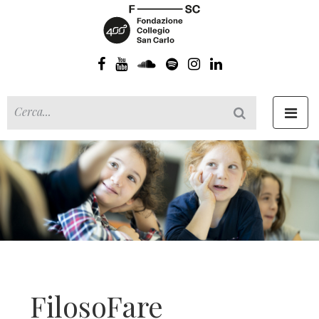
Toggl
navig
FilosoFare