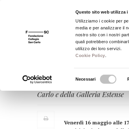
Questo sito web utilizza i
Utilizziamo i cookie per pe
media e per analizzare il no
FSC 400
Fondazione
Bibliot
nostro sito con i nostri par
quali potrebbero combinarl
utilizzo dei loro servizi.
Cookie Policy
.
I DISEGNI PREP
Selezione
Necessari
Venerdì 16 maggio la presentazi
del
consenso
Carlo e della Galleria Estense
Venerdì 16 maggio alle 17