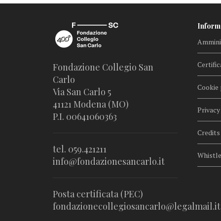
Inform
Amminis
Certific
Fondazione Collegio San
Carlo
Cookie 
Via San Carlo 5
41121 Modena (MO)
Privacy
P.I. 00641060363
Credits
tel. 059.421211
Whistl
info@fondazionesancarlo.it
Posta certificata (PEC)
fondazionecollegiosancarlo@legalmail.it