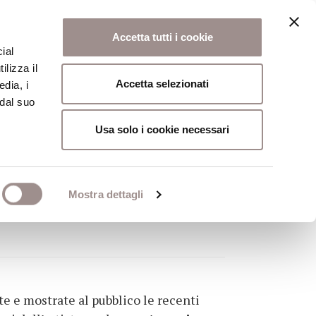
Accetta tutti i cookie
ial
ilizza il
osi
Collegio
Scuola Alti Studi
Accetta selezionati
edia, i
 dal suo
Usa solo i cookie necessari
ONSETTI
Mostra dettagli
la Fondazione Collegio San
e e mostrate al pubblico le recenti