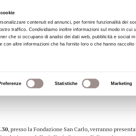
 cookie
rsonalizzare contenuti ed annunci, per fornire funzionalità dei soc
stro traffico. Condividiamo inoltre informazioni sul modo in cui ut
eca
Centro Culturale
Centro Studi Religi
tner che si occupano di analisi dei dati web, pubblicità e social m
e con altre informazioni che ha fornito loro o che hanno raccolto
ARATORI DI ANTONIO C
Preferenze
Statistiche
Marketing
one delle recenti acquisizioni ad opera del
.30
, presso la Fondazione San Carlo, verranno presentat