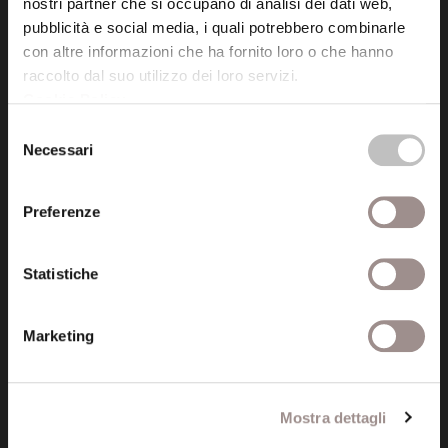
nostri partner che si occupano di analisi dei dati web,
P.I. 00641060363
pubblicità e social media, i quali potrebbero combinarle
con altre informazioni che ha fornito loro o che hanno
raccolto dal suo utilizzo dei loro servizi.
tel. 059.421211
Cookie Policy
.
info@fondazionesancarlo.it
Selezione
Necessari
del
Posta certificata (PEC)
consenso
fondazionecollegiosancarlo@legalmail.it
Preferenze
Seguici
Statistiche
Marketing
Informazioni
Mostra dettagli
Amministrazione trasparente