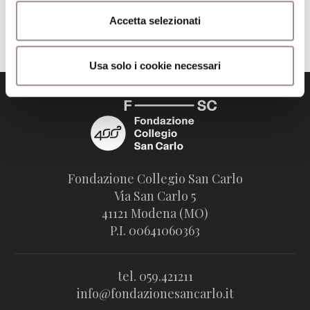
Pubblicata da: Scuola Alti Studi il 04-12-2024
Accetta selezionati
Usa solo i cookie necessari
Fondazione Collegio San Carlo
Via San Carlo 5
41121 Modena (MO)
P.I. 00641060363
tel. 059.421211
info@fondazionesancarlo.it