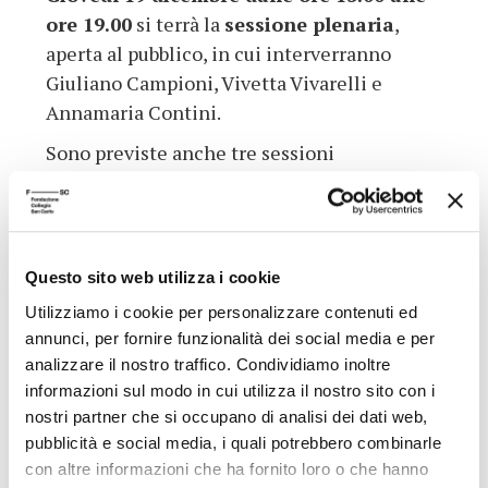
ore 19.00
si terrà la
sessione plenaria
,
aperta al pubblico, in cui interverranno
Giuliano Campioni, Vivetta Vivarelli e
Annamaria Contini.
Sono previste anche tre sessioni
seminariali, ad iscrizione obbligatoria: la
prima sessione si terrà
mercoledì 18
dicembre dalle ore 15.00 alle ore 19.00
e
sarà introdotta da Luca Lupo; Paolo Stellino
Questo sito web utilizza i cookie
aprirà la seconda sessione seminariale, che
Utilizziamo i cookie per personalizzare contenuti ed
avrà luogo
giovedì 19 dicembre dalle ore
annunci, per fornire funzionalità dei social media e per
9.30 alle ore 12.30
; la terza sessione
analizzare il nostro traffico. Condividiamo inoltre
seminariale si terrà
venerdì 20 dicembre
informazioni sul modo in cui utilizza il nostro sito con i
dalle ore 9.30 alle ore 12.30
.
nostri partner che si occupano di analisi dei dati web,
pubblicità e social media, i quali potrebbero combinarle
Per iscriversi alle sessioni seminariali,
con altre informazioni che ha fornito loro o che hanno
inviare una email a Carlotta Santini