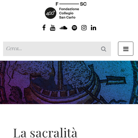
Toggl
navig
La sacralità