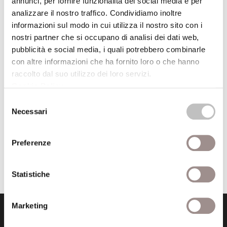
annunci, per fornire funzionalità dei social media e per
diretta web
su
analizzare il nostro traffico. Condividiamo inoltre
www.fondazionesancarlo.it
.
informazioni sul modo in cui utilizza il nostro sito con i
nostri partner che si occupano di analisi dei dati web,
Per informazioni:
pubblicità e social media, i quali potrebbero combinarle
csr@fondazionesancarlo.it
, 059.421237.
con altre informazioni che ha fornito loro o che hanno
raccolto dal suo utilizzo dei loro servizi.
Leggi di più sulla conferenza
Cookie Policy
.
Guarda il programma del ciclo
Selezione
Necessari
del
Torna all'archivio delle notizie
consenso
Preferenze
Pubblicata da: Centro Studi Religiosi il 27-02-2019
Statistiche
Marketing