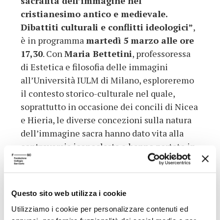
sacralità dell’immagine nel
cristianesimo antico e medievale.
Dibattiti culturali e conflitti ideologici”
,
è in programma
martedì 5 marzo alle ore
17,30
. Con
Maria Bettetini
, professoressa
di Estetica e filosofia delle immagini
all’Università IULM di Milano, esploreremo
il contesto storico-culturale nel quale,
soprattutto in occasione dei concili di Nicea
e Hieria, le diverse concezioni sulla natura
dell’immagine sacra hanno dato vita alla
controversia iconoclasta e hanno portato in
evidenza alcune diverse interpretazioni
teoriche.
La conferenza, a
ingresso libero
, si terrà
Questo sito web utilizza i cookie
all’interno del teatro della Fondazione (via
Utilizziamo i cookie per personalizzare contenuti ed
San Carlo 5, Modena) e sarà trasmessa in