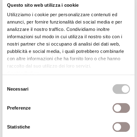
rapporto tra informazione, tecnologia e
Questo sito web utilizza i cookie
cittadinanza europea, in linea con gli
Utilizziamo i cookie per personalizzare contenuti ed
obiettivi strategici individuati dal bando
annunci, per fornire funzionalità dei social media e per
regionale
“Europa delle cittadine e dei
analizzare il nostro traffico. Condividiamo inoltre
cittadini”
e con la Strategia regionale
informazioni sul modo in cui utilizza il nostro sito con i
Agenda 2030.
nostri partner che si occupano di analisi dei dati web,
pubblicità e social media, i quali potrebbero combinarle
Questa iniziativa è resa possibile grazie al
con altre informazioni che ha fornito loro o che hanno
supporto della Fondazione Collegio San
raccolto dal suo utilizzo dei loro servizi.
Carlo, della Regione Emilia-Romagna, del
Cookie Policy
.
Smart Life Festival e di Radio FSC-Unimore.
Selezione
L’ingresso in Teatro è libero fino a
Necessari
del
esaurimento posti.
consenso
Preferenze
Torna all'archivio delle notizie
Statistiche