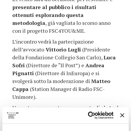
presentare al pubblico i risultati
ottenuti esplorando questa
metodologia
, già vagliata lo scorso anno
con il progetto FSC4YOU&ME.
L’incontro vedrà la partecipazione
dell’avvocato
Vittorio Lugli
(Presidente
della Fondazione Collegio San Carlo),
Luca
Sofri
(Direttore de “Il Post”) e
Andrea
Pignatti
(Direttore di InEuropa) e si
svolgerà sotto la moderazione di
Matteo
Cappa
(Station Manager di Radio FSC-
Unimore).
L’evento rappresenta un momento di
sintesi
dei risultati ottenuti
e insieme
un’occasione di approfondimento sul