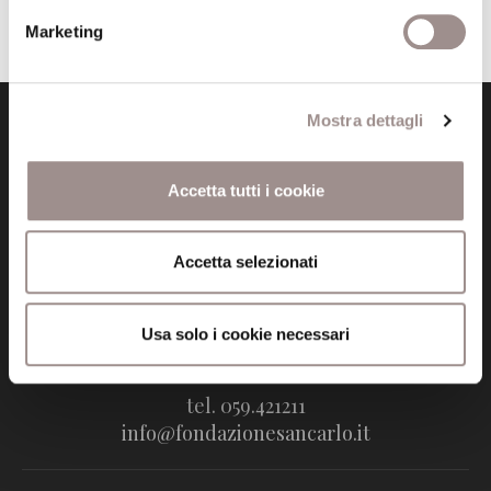
Pubblicata da: Collegio il 29-11-2024
Marketing
Mostra dettagli
Accetta tutti i cookie
Fondazione Collegio San Carlo
Accetta selezionati
Via San Carlo 5
41121 Modena (MO)
P.I. 00641060363
Usa solo i cookie necessari
tel. 059.421211
info@fondazionesancarlo.it