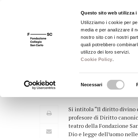
Questo sito web utilizza i
Utilizziamo i cookie per pe
media e per analizzare il no
FSC 400
Fondazione
Bibliot
nostro sito con i nostri par
quali potrebbero combinarl
utilizzo dei loro servizi.
Cookie Policy
.
Martedì 10 gennai
Islam
Selezione
Necessari
del
consenso
Si intitola “Il diritto divin
profesore di Diritto canoni
teatro della Fondazione San
Dio e legge dell’uomo nelle 