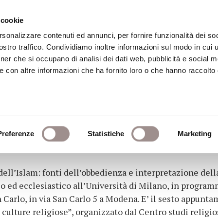
 cookie
rsonalizzare contenuti ed annunci, per fornire funzionalità dei soc
stro traffico. Condividiamo inoltre informazioni sul modo in cui ut
eca
Centro Culturale
Centro Studi Religi
tner che si occupano di analisi dei dati web, pubblicità e social m
e con altre informazioni che ha fornito loro o che hanno raccolto
o lezione di Silvio Ferra
Preferenze
Statistiche
Marketing
o dell’Islam: fonti dell’obbedienza e interpretazione della
co ed ecclesiastico all’Università di Milano, in progra
 Carlo, in via San Carlo 5 a Modena. E’ il sesto appunta
culture religiose”, organizzato dal Centro studi religios