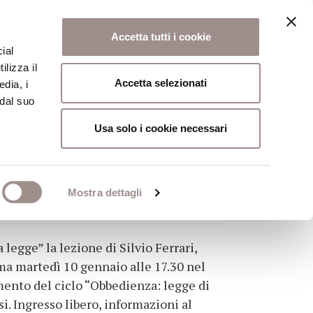
Accetta tutti i cookie
ial
ilizza il
osi
Collegio
Scuola Alti Studi
Accetta selezionati
edia, i
 dal suo
Usa solo i cookie necessari
ri su obbedienza e
Mostra dettagli
 legge” la lezione di Silvio Ferrari,
mma martedì 10 gennaio alle 17.30 nel
mento del ciclo “Obbedienza: legge di
i. Ingresso libero, informazioni al