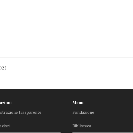
023
azioni
Menu
trazione trasparente
Fondazione
azioni
Biblioteca