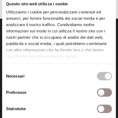
Questo sito web utilizza i cookie
Utilizziamo i cookie per personalizzare contenuti ed
annunci, per fornire funzionalità dei social media e per
analizzare il nostro traffico. Condividiamo inoltre
informazioni sul modo in cui utilizza il nostro sito con i
nostri partner che si occupano di analisi dei dati web,
pubblicità e social media, i quali potrebbero combinarle
con altre informazioni che ha fornito loro o che hanno
raccolto dal suo utilizzo dei loro servizi.
Fondazione Collegio San Carlo
Cookie Policy
.
Via San Carlo 5
Selezione
41121 Modena (MO)
Necessari
del
P.I. 00641060363
consenso
Preferenze
tel. 059.421211
info@fondazionesancarlo.it
Statistiche