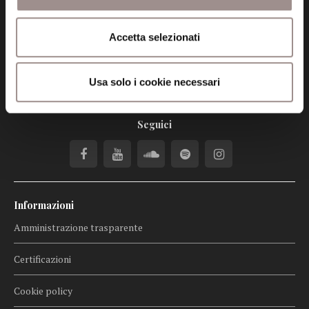
info@fondazionesancarlo.it
Accetta selezionati
Posta certificata (PEC)
fondazionecollegiosancarlo@legalmail.it
Usa solo i cookie necessari
Seguici
Informazioni
Amministrazione trasparente
Certificazioni
Cookie policy