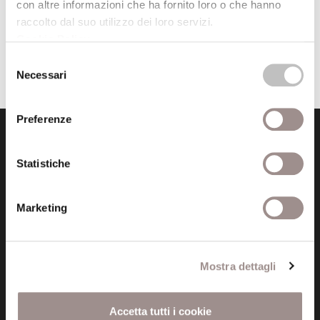
Torna all'archivio delle notizie
con altre informazioni che ha fornito loro o che hanno
raccolto dal suo utilizzo dei loro servizi.
Cookie Policy
.
Pubblicata da: Filosofia con i bambini il 06-10-2025
Selezione
Necessari
del
consenso
Preferenze
Statistiche
Marketing
Fondazione Collegio San Carlo
Via San Carlo 5
41121 Modena (MO)
Mostra dettagli
P.I. 00641060363
Accetta tutti i cookie
tel. 059.421211