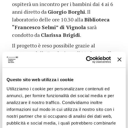
ospiterà un incontro per i bambini dai 4 ai 6
anni diretto da
Giorgio Borghi
. Il
laboratorio delle ore 10.30 alla
Biblioteca
“Francesco Selmi” di Vignola
sarà
condotto da
Clarissa Brigidi
.
Il progetto è reso possibile grazie al
sostegno della Fondazione di Modena e alla
collaborazione con il Polo Bibliotecario
Modenese.
L’
accesso ai laboratori è gratuito
, previa
Questo sito web utilizza i cookie
prenotazione presso le biblioteche e gli
Utilizziamo i cookie per personalizzare contenuti ed
istituti che ospitano gli eventi.
annunci, per fornire funzionalità dei social media e per
analizzare il nostro traffico. Condividiamo inoltre
Scarica il programma 2025 di FilosoFare.
informazioni sul modo in cui utilizza il nostro sito con i
Filosofia con i bambini
nostri partner che si occupano di analisi dei dati web,
pubblicità e social media, i quali potrebbero combinarle