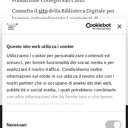
Fondazione Collegio San Carlo.
Consulta il
sito
della Biblioteca Digitale per
leggere integralmente i contenuti di
approfondimento al podcast
ASCOLTA IL PODCAST
Questo sito web utilizza i cookie
Utilizziamo i cookie per personalizzare contenuti ed
Torna all'archivio delle notizie
annunci, per fornire funzionalità dei social media e per
analizzare il nostro traffico. Condividiamo inoltre
informazioni sul modo in cui utilizza il nostro sito con i
nostri partner che si occupano di analisi dei dati web,
Pubblicata da: Biblioteca il 02-07-2025
pubblicità e social media, i quali potrebbero combinarle
con altre informazioni che ha fornito loro o che hanno
raccolto dal suo utilizzo dei loro servizi.
Cookie Policy
.
Selezione
Necessari
del