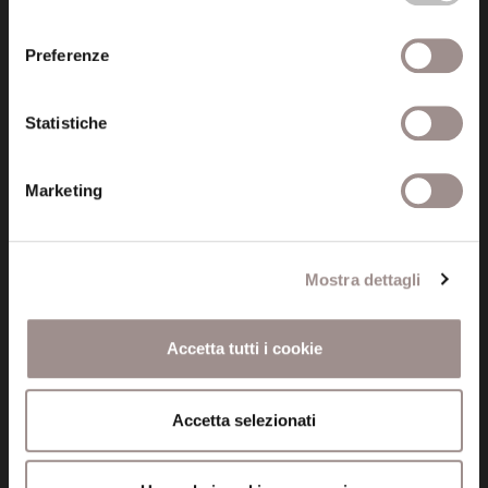
consenso
Preferenze
Fondazione Collegio San Carlo
Via San Carlo 5
Statistiche
41121 Modena (MO)
P.I. 00641060363
Marketing
tel. 059.421211
info@fondazionesancarlo.it
Mostra dettagli
Posta certificata (PEC)
Accetta tutti i cookie
fondazionecollegiosancarlo@legalmail.it
Accetta selezionati
Seguici