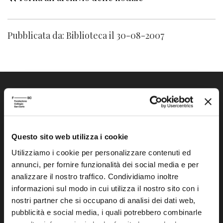
Pubblicata da: Biblioteca il 30-08-2007
Questo sito web utilizza i cookie
Fondazione Collegio San Carlo
Utilizziamo i cookie per personalizzare contenuti ed
Via San Carlo 5
annunci, per fornire funzionalità dei social media e per
41121 Modena (MO)
analizzare il nostro traffico. Condividiamo inoltre
P.I. 00641060363
informazioni sul modo in cui utilizza il nostro sito con i
nostri partner che si occupano di analisi dei dati web,
pubblicità e social media, i quali potrebbero combinarle
tel. 059.421211