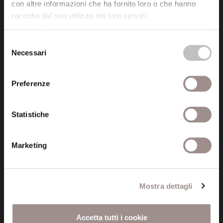
tel. 059.421211
con altre informazioni che ha fornito loro o che hanno
info@fondazionesancarlo.it
raccolto dal suo utilizzo dei loro servizi.
Cookie Policy
.
Selezione
Posta certificata (PEC)
Necessari
del
fondazionecollegiosancarlo@legalmail.it
consenso
Preferenze
Seguici
Statistiche
Marketing
Informazioni
Amministrazione trasparente
Mostra dettagli
Certificazioni
Cookie policy
Accetta tutti i cookie