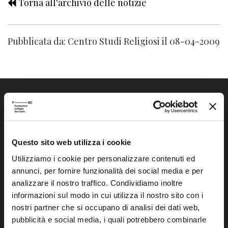
Torna all'archivio delle notizie
Pubblicata da: Centro Studi Religiosi il 08-04-2009
Questo sito web utilizza i cookie
Fondazione Collegio San Carlo
Utilizziamo i cookie per personalizzare contenuti ed
Via San Carlo 5
annunci, per fornire funzionalità dei social media e per
41121 Modena (MO)
analizzare il nostro traffico. Condividiamo inoltre
P.I. 00641060363
informazioni sul modo in cui utilizza il nostro sito con i
nostri partner che si occupano di analisi dei dati web,
pubblicità e social media, i quali potrebbero combinarle