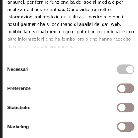
annunci, per fornire funzionalità dei social media e per
Fondazione Collegio San Carlo
analizzare il nostro traffico. Condividiamo inoltre
Via San Carlo 5
informazioni sul modo in cui utilizza il nostro sito con i
41121 Modena (MO)
nostri partner che si occupano di analisi dei dati web,
P.I. 00641060363
pubblicità e social media, i quali potrebbero combinarle con
altre informazioni che ha fornito loro o che hanno raccolto
dal suo utilizzo dei loro servizi.
tel. 059.421211
Cookie Policy
.
info@fondazionesancarlo.it
Selezione
Necessari
del
Posta certificata (PEC)
consenso
fondazionecollegiosancarlo@legalmail.it
Preferenze
Seguici
Statistiche
Marketing