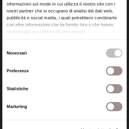
Fondazione Collegio San Carlo
informazioni sul modo in cui utilizza il nostro sito con i
nostri partner che si occupano di analisi dei dati web,
Via San Carlo 5
pubblicità e social media, i quali potrebbero combinarle
41121 Modena (MO)
con altre informazioni che ha fornito loro o che hanno
P.I. 00641060363
raccolto dal suo utilizzo dei loro servizi.
Cookie Policy
.
tel. 059.421211
Selezione
info@fondazionesancarlo.it
Necessari
del
consenso
Posta certificata (PEC)
Preferenze
fondazionecollegiosancarlo@legalmail.it
Statistiche
Seguici
Marketing