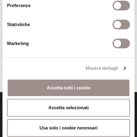
Preferenze
nuove)
–
PRENOTA QUI
Statistiche
Marketing
Torna all'archivio delle notizie
Mostra dettagli
Pubblicata da: Fondazione il 19-09-2022
Accetta tutti i cookie
Accetta selezionati
Usa solo i cookie necessari