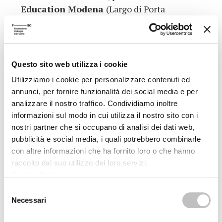
Education Modena
(Largo di Porta
Sant’Agostino 228), sono previsti due
laboratori di filosofia con i bambini condotti
da
Luca Mori
: alle
ore 16
il laboratorio
L’eredità di Prometeo: luci e ombre delle
Questo sito web utilizza i cookie
innovazioni tecnologiche
, dedicato ai
Utilizziamo i cookie per personalizzare contenuti ed
bambini dai 9 agli 11 anni; e alle
ore
17.15
il
annunci, per fornire funzionalità dei social media e per
laboratorio
Il libro delle grandi invenzioni
analizzare il nostro traffico. Condividiamo inoltre
(vecchie e nuove)
per bambini dai 6 agli 8
informazioni sul modo in cui utilizza il nostro sito con i
nostri partner che si occupano di analisi dei dati web,
anni. La
partecipazione
ai laboratori è
pubblicità e social media, i quali potrebbero combinarle
gratuita
, ma è
obbligatoria la
con altre informazioni che ha fornito loro o che hanno
prenotazione
da effettuare ai seguenti
raccolto dal suo utilizzo dei loro servizi.
link:
Cookie Policy
.
– L’eredità di Prometeo: luci e ombre delle
Selezione
innovazioni tecnologiche
–
PRENOTA QUI
Necessari
del
consenso
–
Il libro delle grandi invenzioni (vecchie e