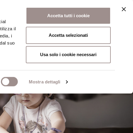
Accetta tutti i cookie
ial
ilizza il
osi
Collegio
Scuola Alti Studi
Accetta selezionati
edia, i
 dal suo
Usa solo i cookie necessari
Mostra dettagli