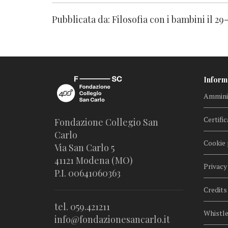
Pubblicata da: Filosofia con i bambini il 2
Inform
Amminis
Certific
Fondazione Collegio San
Carlo
Cookie 
Via San Carlo 5
41121 Modena (MO)
Privacy
P.I. 00641060363
Credits
tel. 059.421211
Whistl
info@fondazionesancarlo.it