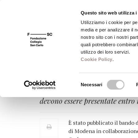
Questo sito web utilizza i
Utilizziamo i cookie per pe
media e per analizzare il no
FSC 400
Fondazione
Bibliot
nostro sito con i nostri par
quali potrebbero combinarl
utilizzo dei loro servizi.
Cookie Policy
.
UN PERCORSO D
Selezione
Necessari
A settembre si terrà la quarta
del
consenso
devono essere presentate entro i
È stato pubblicato il bando
di Modena in collaborazione