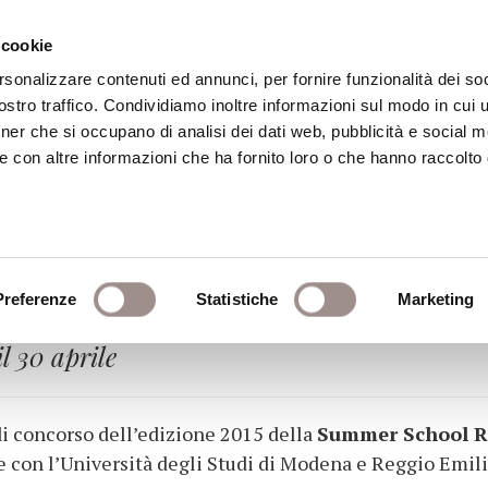
 cookie
rsonalizzare contenuti ed annunci, per fornire funzionalità dei soc
stro traffico. Condividiamo inoltre informazioni sul modo in cui ut
eca
Centro Culturale
Centro Studi Religi
tner che si occupano di analisi dei dati web, pubblicità e social m
e con altre informazioni che ha fornito loro o che hanno raccolto
I STUDIO SULL'UNIONE
Preferenze
Statistiche
Marketing
 edizione della Summer School Renzo Imbeni.
l 30 aprile
 di concorso dell’edizione 2015 della
Summer School R
 con l’Università degli Studi di Modena e Reggio Emil