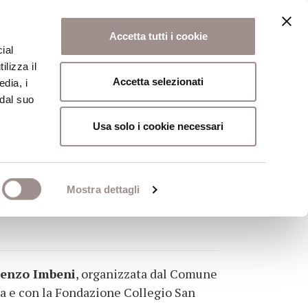
Accetta tutti i cookie
ial
ilizza il
osi
Collegio
Scuola Alti Studi
Accetta selezionati
edia, i
 dal suo
Usa solo i cookie necessari
 EUROPEA
Mostra dettagli
 Le domande di partecipazione
enzo Imbeni
, organizzata dal Comune
ia e con la Fondazione Collegio San