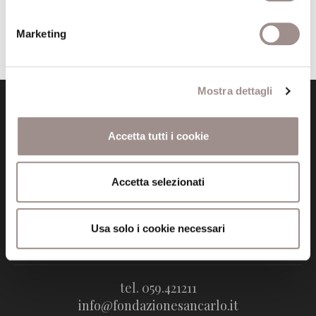
Pubblicata da: Fondazione il 12-05-2026
Marketing
Mostra dettagli
Accetta tutti i cookie
Accetta selezionati
Fondazione Collegio San Carlo
Via San Carlo 5
41121 Modena (MO)
Usa solo i cookie necessari
P.I. 00641060363
tel. 059.421211
info@fondazionesancarlo.it