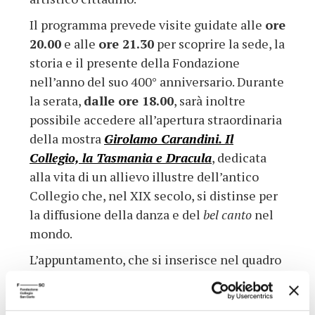
Il programma prevede visite guidate alle
ore
20.00
e alle
ore 21.30
per scoprire la sede, la
storia e il presente della Fondazione
nell’anno del suo 400° anniversario. Durante
la serata,
dalle ore 18.00
, sarà inoltre
possibile accedere all’apertura straordinaria
della mostra
Girolamo Carandini. Il
Collegio, la Tasmania e Dracula
, dedicata
alla vita di un allievo illustre dell’antico
Collegio che, nel XIX secolo, si distinse per
la diffusione della danza e del
bel canto
nel
mondo.
L’appuntamento, che si inserisce nel quadro
delle iniziative promosse dal
Comune di
Modena
e dal
Ministero della Cultura
, è