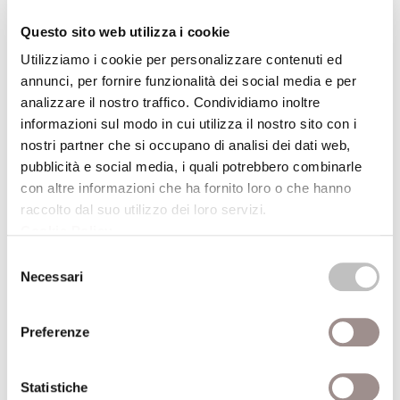
gratuito.
Questo sito web utilizza i cookie
La partecipazione alle visite guidate è su
prenotazione fino a esaurimento posti: per
Utilizziamo i cookie per personalizzare contenuti ed
riservare il proprio ingresso è possibile
annunci, per fornire funzionalità dei social media e per
analizzare il nostro traffico. Condividiamo inoltre
scrivere a
amagnani@fondazionesancarlo.it
informazioni sul modo in cui utilizza il nostro sito con i
o chiamare il numero 059 421200 (dal
nostri partner che si occupano di analisi dei dati web,
lunedì al venerdì, ore 9-13 e 14-17.30).
pubblicità e social media, i quali potrebbero combinarle
L’evento si inserisce nell’ambito delle
con altre informazioni che ha fornito loro o che hanno
raccolto dal suo utilizzo dei loro servizi.
Celebrazioni per il
400° anniversario della
Cookie Policy
.
Fondazione Collegio San Carlo
, sostenute
da
UniCredit
e
Fondazione di Modena
.
Selezione
Necessari
del
Scopri il programma completo delle
consenso
iniziative
Preferenze
Torna all'archivio delle notizie
Statistiche