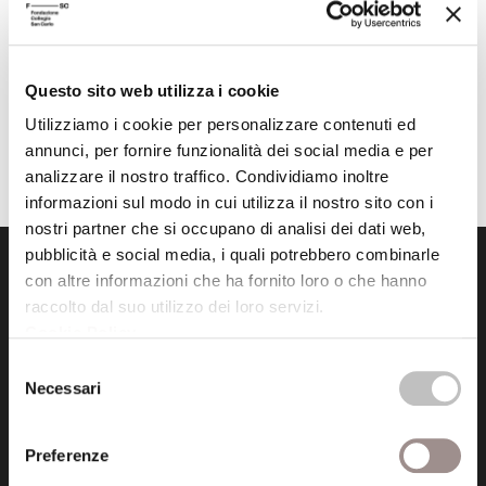
Scarica la cartolina
Torna all'archivio delle notizie
Questo sito web utilizza i cookie
Utilizziamo i cookie per personalizzare contenuti ed
Pubblicata da: Istituzione il 07-09-2015
annunci, per fornire funzionalità dei social media e per
analizzare il nostro traffico. Condividiamo inoltre
informazioni sul modo in cui utilizza il nostro sito con i
nostri partner che si occupano di analisi dei dati web,
pubblicità e social media, i quali potrebbero combinarle
con altre informazioni che ha fornito loro o che hanno
raccolto dal suo utilizzo dei loro servizi.
Cookie Policy
.
Selezione
Necessari
Fondazione Collegio San Carlo
del
Via San Carlo 5
consenso
41121 Modena (MO)
Preferenze
P.I. 00641060363