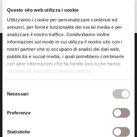
Pubblicata da: Festival Filosofia il 12-09-2005
Questo sito web utilizza i cookie
Utilizziamo i cookie per personalizzare contenuti ed
annunci, per fornire funzionalità dei social media e per
analizzare il nostro traffico. Condividiamo inoltre
informazioni sul modo in cui utilizza il nostro sito con i
nostri partner che si occupano di analisi dei dati web,
pubblicità e social media, i quali potrebbero combinarle
con altre informazioni che ha fornito loro o che hanno
raccolto dal suo utilizzo dei loro servizi.
Cookie Policy
.
Fondazione Collegio San Carlo
Via San Carlo 5
Selezione
Necessari
41121 Modena (MO)
del
P.I. 00641060363
consenso
Preferenze
tel. 059.421211
info@fondazionesancarlo.it
Statistiche