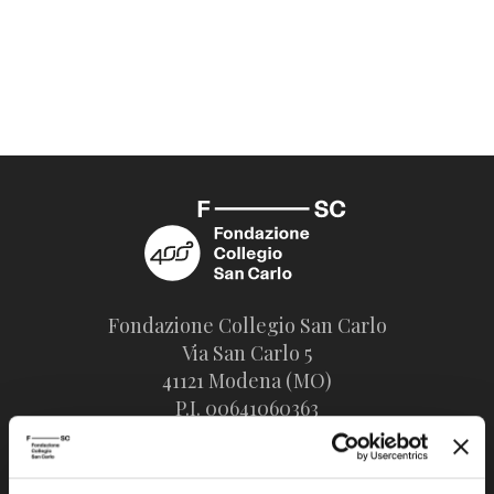
Fondazione Collegio San Carlo
Via San Carlo 5
41121 Modena (MO)
P.I. 00641060363
tel. 059.421211