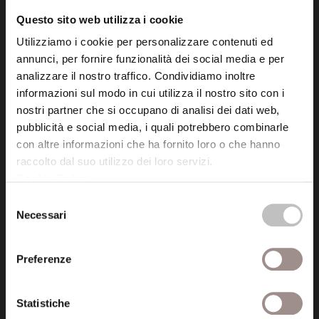
info@fondazionesancarlo.it
Questo sito web utilizza i cookie
Utilizziamo i cookie per personalizzare contenuti ed
Posta certificata (PEC)
annunci, per fornire funzionalità dei social media e per
fondazionecollegiosancarlo@legalmail.it
analizzare il nostro traffico. Condividiamo inoltre
informazioni sul modo in cui utilizza il nostro sito con i
nostri partner che si occupano di analisi dei dati web,
Seguici
pubblicità e social media, i quali potrebbero combinarle
con altre informazioni che ha fornito loro o che hanno
raccolto dal suo utilizzo dei loro servizi.
Cookie Policy
.
Selezione
Informazioni
Necessari
del
Amministrazione trasparente
consenso
Preferenze
Certificazioni
Cookie policy
Statistiche