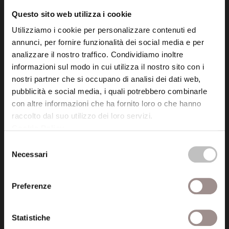
info@fondazionesancarlo.it
Questo sito web utilizza i cookie
Utilizziamo i cookie per personalizzare contenuti ed
Posta certificata (PEC)
annunci, per fornire funzionalità dei social media e per
fondazionecollegiosancarlo@legalmail.it
analizzare il nostro traffico. Condividiamo inoltre
informazioni sul modo in cui utilizza il nostro sito con i
nostri partner che si occupano di analisi dei dati web,
Seguici
pubblicità e social media, i quali potrebbero combinarle
con altre informazioni che ha fornito loro o che hanno
raccolto dal suo utilizzo dei loro servizi.
Cookie Policy
.
Selezione
Informazioni
Necessari
del
Amministrazione trasparente
consenso
Preferenze
Certificazioni
Cookie policy
Statistiche