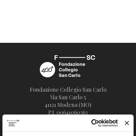
Fondazione Collegio San Carlo
Via San Carlo 5
41121 Modena (MO)
P.I. 00641060363
tel. 059.421211