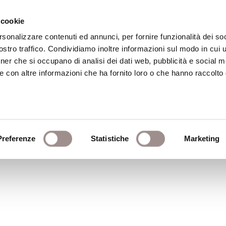
 cookie
rsonalizzare contenuti ed annunci, per fornire funzionalità dei soc
stro traffico. Condividiamo inoltre informazioni sul modo in cui ut
eca
Centro Culturale
Centro Studi Religi
tner che si occupano di analisi dei dati web, pubblicità e social m
e con altre informazioni che ha fornito loro o che hanno raccolto
zo - maggio 2006
Preferenze
Statistiche
Marketing