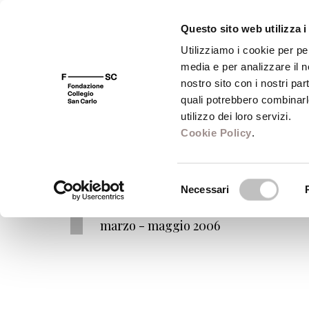
Questo sito web utilizza i
Utilizziamo i cookie per pe
media e per analizzare il no
FSC 400
Fondazione
Bibliot
nostro sito con i nostri par
quali potrebbero combinarl
Periodi ciclo: mar
utilizzo dei loro servizi.
Cookie Policy
.
Voci di uomini e altri animali
Selezione
VivaVoce 2006
Necessari
del
VivaVoce
consenso
marzo - maggio 2006