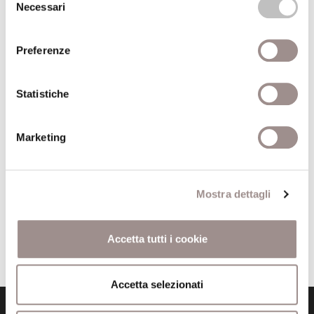
Necessari
del
consenso
Preferenze
Orrorismo, ovvero della violenza
sull'inerme
Statistiche
Editore
Feltrinelli
Anno pubblicazione
2007
Marketing
Anno recensione
2007
Recensito da
Barbara Scapolo
Mostra dettagli
Accetta tutti i cookie
Accetta selezionati