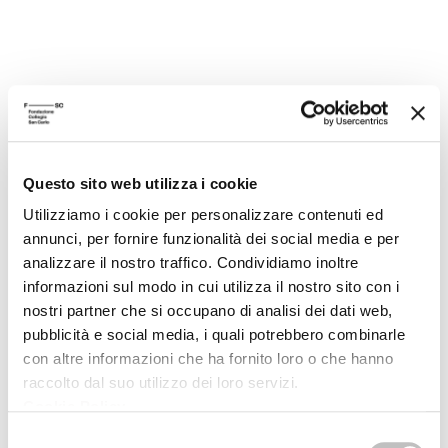
RECENSIONI
Autore volume
Questo sito web utilizza i cookie
Utilizziamo i cookie per personalizzare contenuti ed
Corpo in figure
annunci, per fornire funzionalità dei social media e per
Filosofia e politica della corporeità
analizzare il nostro traffico. Condividiamo inoltre
informazioni sul modo in cui utilizza il nostro sito con i
Editore
Feltrinelli
nostri partner che si occupano di analisi dei dati web,
Anno pubblicazione
1995
pubblicità e social media, i quali potrebbero combinarle
con altre informazioni che ha fornito loro o che hanno
Anno recensione
1995
raccolto dal suo utilizzo dei loro servizi.
Cookie Policy
.
Recensito da
Francesca Malavolti
Selezione