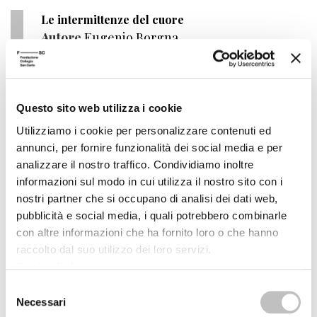
Le intermittenze del cuore
Autore
Eugenio Borgna
Editore
Feltrinelli
Anno pubblicazione
2003
Questo sito web utilizza i cookie
Anno recensione
2004
Utilizziamo i cookie per personalizzare contenuti ed
annunci, per fornire funzionalità dei social media e per
Recensito da
Francesca Bardi
analizzare il nostro traffico. Condividiamo inoltre
informazioni sul modo in cui utilizza il nostro sito con i
Una ragionevole apologia dei diritti umani
nostri partner che si occupano di analisi dei dati web,
Autore
Michael Ignatieff
pubblicità e social media, i quali potrebbero combinarle
con altre informazioni che ha fornito loro o che hanno
Editore
Feltrinelli
raccolto dal suo utilizzo dei loro servizi.
Cookie Policy
.
Anno pubblicazione
2003
Selezione
Anno recensione
2004
Necessari
del