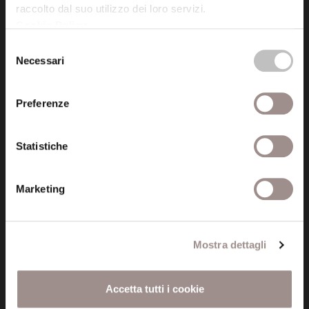
raccolto dal suo utilizzo dei loro servizi.
Cookie Policy
.
Posta certificata (PEC)
Selezione
fondazionecollegiosancarlo@legalmail.it
Necessari
del
consenso
Seguici
Preferenze
Statistiche
Informazioni
Marketing
Amministrazione trasparente
Certificazioni
Mostra dettagli
Cookie policy
Accetta tutti i cookie
Privacy