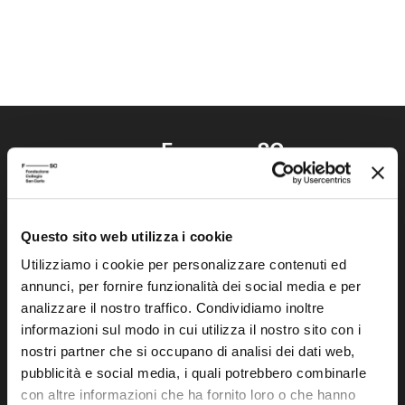
Questo sito web utilizza i cookie
Fondazione Collegio San Carlo
Via San Carlo 5
Utilizziamo i cookie per personalizzare contenuti ed
annunci, per fornire funzionalità dei social media e per
41121 Modena (MO)
analizzare il nostro traffico. Condividiamo inoltre
P.I. 00641060363
informazioni sul modo in cui utilizza il nostro sito con i
nostri partner che si occupano di analisi dei dati web,
tel. 059.421211
pubblicità e social media, i quali potrebbero combinarle
info@fondazionesancarlo.it
con altre informazioni che ha fornito loro o che hanno