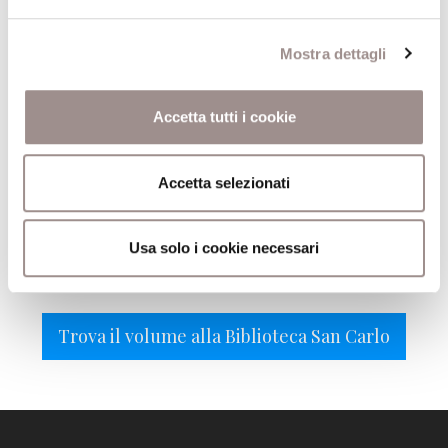
dell'Emilia Romagna,
Bologna
Mostra dettagli
Anno
1996
Accetta tutti i cookie
recensione
Comune
Cittadella
Accetta selezionati
Pagine
252
Usa solo i cookie necessari
Editore
Assisi
Trova il volume alla Biblioteca San Carlo