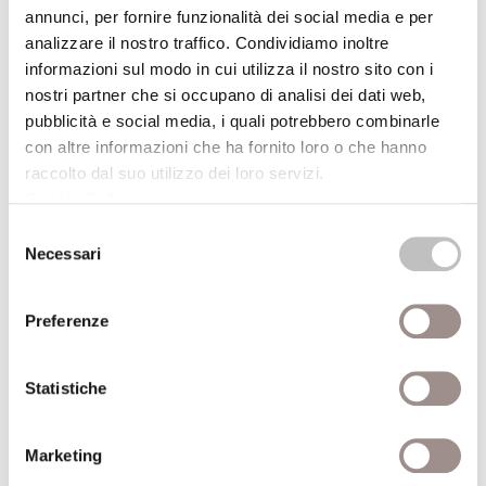
annunci, per fornire funzionalità dei social media e per
a dire “la radicalità dell”intento salvifico del
analizzare il nostro traffico. Condividiamo inoltre
Regno”, che “non si limita a restituire salute
informazioni sul modo in cui utilizza il nostro sito con i
e a eliminare il male nei suoi effetti
nostri partner che si occupano di analisi dei dati web,
esteriori, lo aggredisce in profondità nella
pubblicità e social media, i quali potrebbero combinarle
sua radice”.
con altre informazioni che ha fornito loro o che hanno
raccolto dal suo utilizzo dei loro servizi.
Dati aggiuntivi
Cookie Policy
.
Selezione
Necessari
del
Autore
Aldo Bodrato
consenso
Anno
1996
Preferenze
pubblicazione
Statistiche
Brunetto Salvarani
Professore di Missiologia
e Teologia del dialogo -
Marketing
Recensito da
Facoltà Teologica