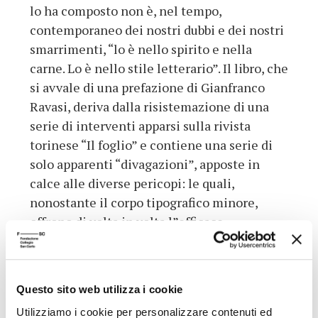
lo ha composto non è, nel tempo,
contemporaneo dei nostri dubbi e dei nostri
smarrimenti, “lo è nello spirito e nella
carne. Lo è nello stile letterario”. Il libro, che
si avvale di una prefazione di Gianfranco
Ravasi, deriva dalla risistemazione di una
serie di interventi apparsi sulla rivista
torinese “Il foglio” e contiene una serie di
solo apparenti “divagazioni”, apposte in
calce alle diverse pericopi: le quali,
nonostante il corpo tipografico minore,
offrono di volta in volta l”efficace
focalizzazione di un termine, dì un tema
centrale, di un’immagine o di una figura. Il
tutto converge, peraltro, in quello che, a
Questo sito web utilizza i cookie
parere di Bodrato, resta in ogni caso il
Utilizziamo i cookie per personalizzare contenuti ed
“punto di discrimine” per l”evangelista, vale