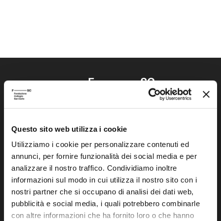
Questo sito web utilizza i cookie
Fondazione Collegio San Carlo
Via San Carlo 5
Utilizziamo i cookie per personalizzare contenuti ed
annunci, per fornire funzionalità dei social media e per
41121 Modena (MO)
analizzare il nostro traffico. Condividiamo inoltre
P.I. 00641060363
informazioni sul modo in cui utilizza il nostro sito con i
nostri partner che si occupano di analisi dei dati web,
tel. 059.421211
pubblicità e social media, i quali potrebbero combinarle
info@fondazionesancarlo.it
con altre informazioni che ha fornito loro o che hanno