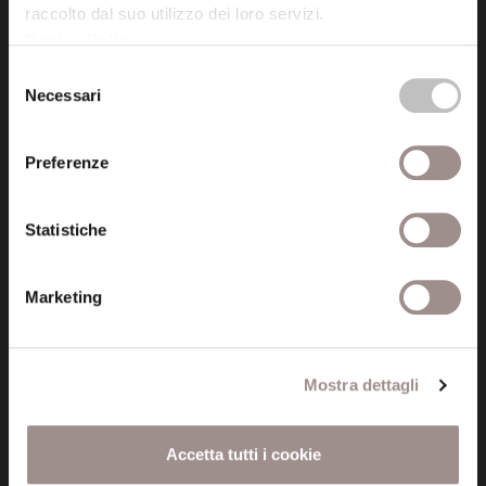
raccolto dal suo utilizzo dei loro servizi.
Cookie Policy
.
Posta certificata (PEC)
Selezione
fondazionecollegiosancarlo@legalmail.it
Necessari
del
consenso
Seguici
Preferenze
Statistiche
Informazioni
Marketing
Amministrazione trasparente
Certificazioni
Mostra dettagli
Cookie policy
Accetta tutti i cookie
Privacy