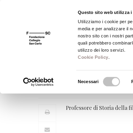
Questo sito web utilizza i
Utilizziamo i cookie per pe
media e per analizzare il no
FSC 400
Fondazione
Bibliot
nostro sito con i nostri par
quali potrebbero combinarl
utilizzo dei loro servizi.
Cookie Policy
.
Andrea Orsucci
Selezione
Necessari
Professore di Storia della filoso
del
consenso
Professore di Storia della fi