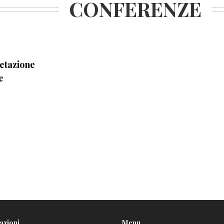
CONFERENZE
retazione
e
azioni
Menu