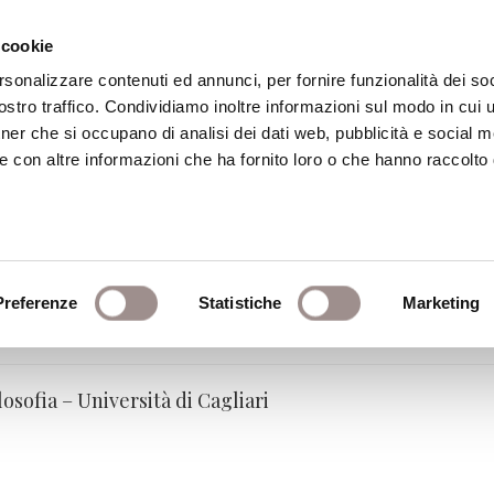
 cookie
rsonalizzare contenuti ed annunci, per fornire funzionalità dei soc
stro traffico. Condividiamo inoltre informazioni sul modo in cui ut
eca
Centro Culturale
Centro Studi Religi
tner che si occupano di analisi dei dati web, pubblicità e social m
e con altre informazioni che ha fornito loro o che hanno raccolto
Preferenze
Statistiche
Marketing
fia - Università di Cagliari
losofia – Università di Cagliari