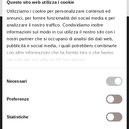
Questo sito web utilizza i cookie
Utilizziamo i cookie per personalizzare contenuti ed
annunci, per fornire funzionalità dei social media e per
analizzare il nostro traffico. Condividiamo inoltre
informazioni sul modo in cui utilizza il nostro sito con i
nostri partner che si occupano di analisi dei dati web,
pubblicità e social media, i quali potrebbero combinarle
con altre informazioni che ha fornito loro o che hanno
raccolto dal suo utilizzo dei loro servizi.
Fondazione Collegio San Carlo
Cookie Policy
.
Via San Carlo 5
41121 Modena (MO)
Selezione
Necessari
P.I. 00641060363
del
consenso
Preferenze
tel. 059.421211
info@fondazionesancarlo.it
Statistiche
Posta certificata (PEC)